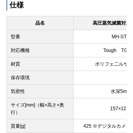
仕様
品名
高圧蒸気滅菌対応
型番
MH-STP0
対応機種
Tough TG-6
材質
ポリフェ二ルサ
保存環境
気密性
水深5m相
サイズ[mm]（幅×高さ×奥
157×121×
行）
質量[g]
425 ※デジタルカメ