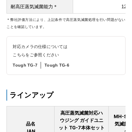
耐高圧蒸気滅菌能力＊
121
＊弊社評価方法により、上記条件で高圧蒸気滅菌処理を行い問題がない
ことを確認しています。
対応カメラの仕様については
こちらをご参照ください
Tough TG-7
Tough TG-6
ラインアップ
高圧蒸気滅菌対応ハ
MH-S
ウジング ガイドユニ
品名
気滅菌
ット TG-7本体セット
JAN
グ