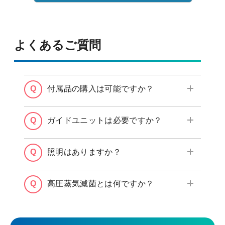
よくあるご質問
付属品の購入は可能ですか？
と
シリコングリス(PSOLG-2)
Oリング(POL-
ガイドユニットは必要ですか？
、
を購入す
058)
反射防止リング(POSR-053)
ることができます。
ハウジングの清潔域へのコンタミの観
照明はありますか？
点で必要と考えています。
（有限会社エヌティエフ、東洋
AC-Cam
高圧蒸気滅菌とは何ですか？
装具医療器具製作所が製造・販売）の
照明をご利用いただくことが可能で
飽和蒸気によって内部を高温高圧にす
す。
をご利用の際は専用のス
AC-Light
ることにより、対象物を滅菌すること